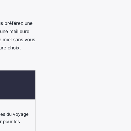
us préférez une
 une meilleure
e miel sans vous
ure choix.
ies du voyage
r pour les