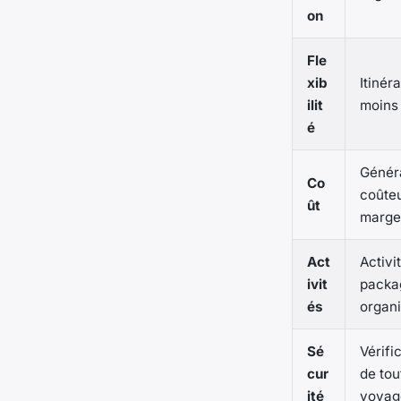
on
Fle
xib
Itinér
ilit
moins 
é
Génér
Co
coûteu
ût
marge 
Act
Activi
ivit
packa
és
organi
Sé
Vérifi
cur
de tou
ité
voyag