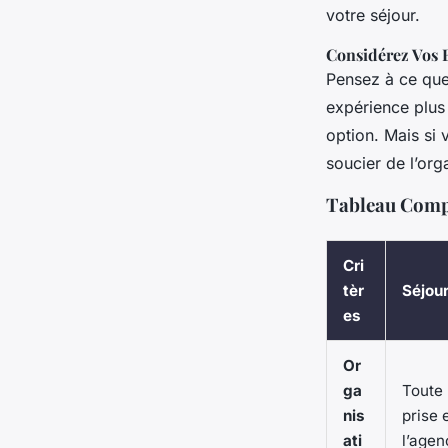
votre séjour.
Considérez Vos 
Pensez à ce que
expérience plus 
option. Mais si 
soucier de l’org
Tableau Compa
Cri
tèr
Séjou
es
Or
ga
Toute 
nis
prise 
ati
l’agen