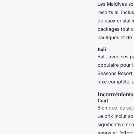
Les Maldives so
resorts all inclu
de eaux cristal
packages tout co
nautiques et de 
Bali
Bali, avec ses p
populaire pour l
Seasons Resort B
luxe complète, a
Inconvénients
Coût
Bien que les sé
Le prix inclut 
significativemen
temps et l’effo