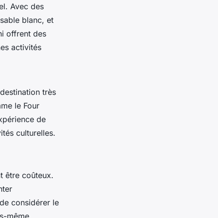
el. Avec des
 sable blanc, et
i offrent des
es activités
destination très
mme le Four
expérience de
tés culturelles.
t être coûteux.
nter
 de considérer le
ous-même.