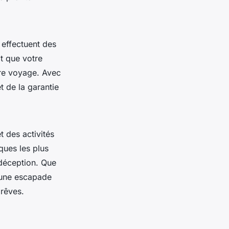
 effectuent des
it que votre
tre voyage. Avec
t de la garantie
 des activités
iques les plus
 déception. Que
 une escapade
 rêves.