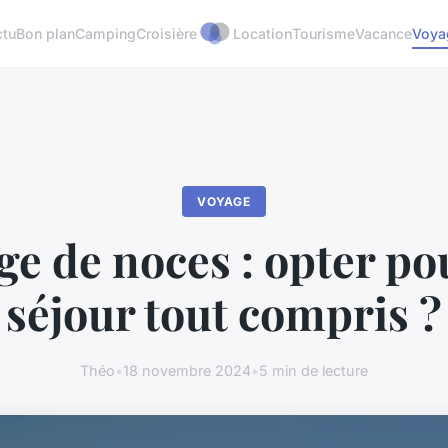
ctu
Bon plan
Camping
Croisière
Location
Tourisme
Vacance
Voya
VOYAGE
ge de noces : opter po
séjour tout compris ?
Théo
•
18 novembre 2024
•
5 min de lecture