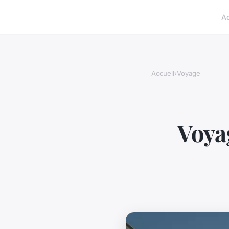
A
Accueil
›
Voyage
Voya