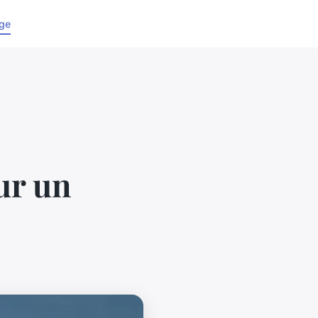
ge
ur un