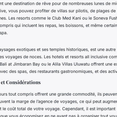
nt une destination de rêve pour de nombreuses lunes de mi
sive, vous pouvez profiter de villas sur pilotis, de plages de
lines. Les resorts comme le Club Med Kani ou le Soneva Fush
mpris qui incluent les repas, les boissons, et même certain
spa.
aysages exotiques et ses temples historiques, est une autre 
es voyages de noces. Les hotels et resorts all inclusive co
ali at Jimbaran Bay ou le Alila Villas Uluwatu offrent une 
vec des spas, des restaurants gastronomiques, et des activi
 et Considérations
jours tout compris offrent une grande commodité, ils peuven
souvent la marge de l’agence de voyages, ce qui peut augme
t le coût total de votre voyage. Cependant, il est important
rt que vous économisez en ne ayant pas à organiser tout v