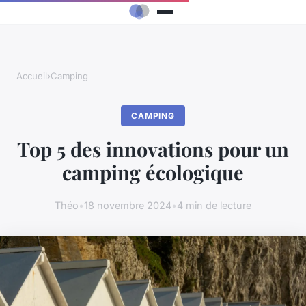
Accueil
›
Camping
CAMPING
Top 5 des innovations pour un
camping écologique
Théo
•
18 novembre 2024
•
4 min de lecture