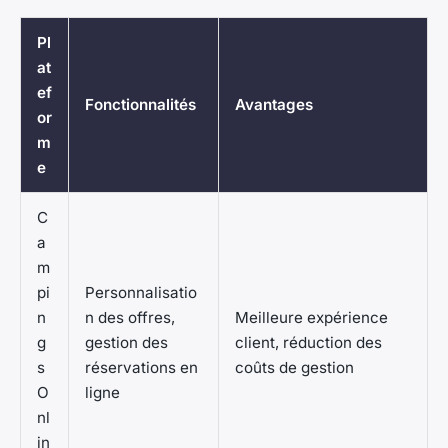
Pl
at
ef
Fonctionnalités
Avantages
or
m
e
C
a
m
pi
Personnalisatio
n
n des offres,
Meilleure expérience
g
gestion des
client, réduction des
s
réservations en
coûts de gestion
O
ligne
nl
in