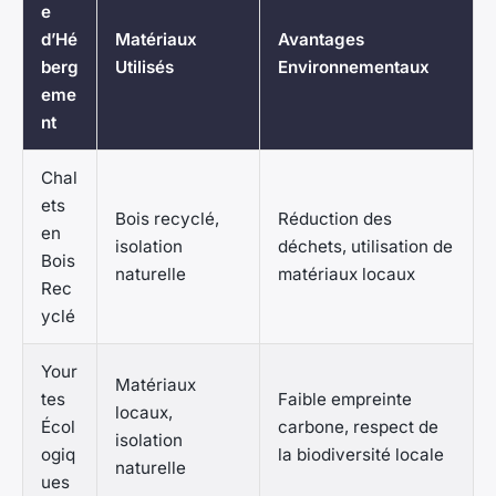
e
d’Hé
Matériaux
Avantages
berg
Utilisés
Environnementaux
eme
nt
Chal
ets
Bois recyclé,
Réduction des
en
isolation
déchets, utilisation de
Bois
naturelle
matériaux locaux
Rec
yclé
Your
Matériaux
tes
Faible empreinte
locaux,
Écol
carbone, respect de
isolation
ogiq
la biodiversité locale
naturelle
ues