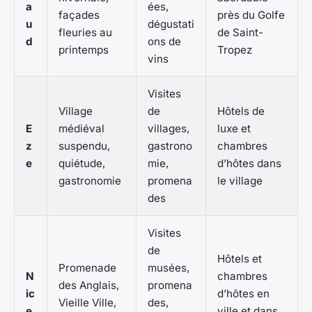
a
ées,
façades
près du Golfe
u
dégustati
fleuries au
de Saint-
d
ons de
printemps
Tropez
vins
Visites
Village
de
Hôtels de
E
médiéval
villages,
luxe et
z
suspendu,
gastrono
chambres
e
quiétude,
mie,
d’hôtes dans
gastronomie
promena
le village
des
Visites
de
Hôtels et
Promenade
musées,
N
chambres
des Anglais,
promena
ic
d’hôtes en
Vieille Ville,
des,
e
ville et dans