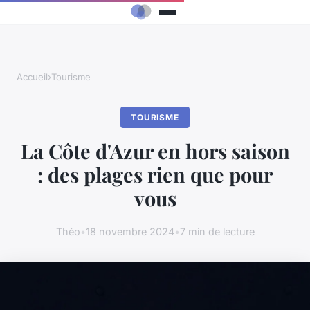
Accueil
›
Tourisme
TOURISME
La Côte d'Azur en hors saison
: des plages rien que pour
vous
Théo
•
18 novembre 2024
•
7 min de lecture