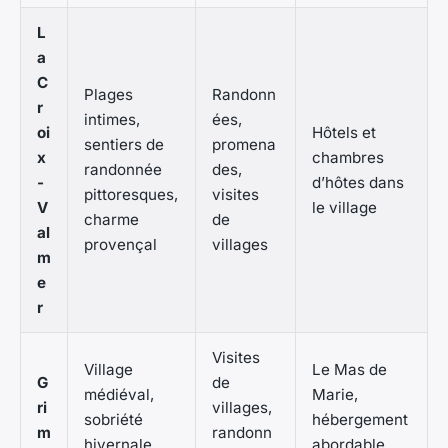
L
a
C
Plages
Randonn
r
intimes,
ées,
oi
Hôtels et
sentiers de
promena
x
chambres
randonnée
des,
-
d’hôtes dans
pittoresques,
visites
V
le village
charme
de
al
provençal
villages
m
e
r
Visites
Village
Le Mas de
G
de
médiéval,
Marie,
ri
villages,
sobriété
hébergement
m
randonn
hivernale,
abordable