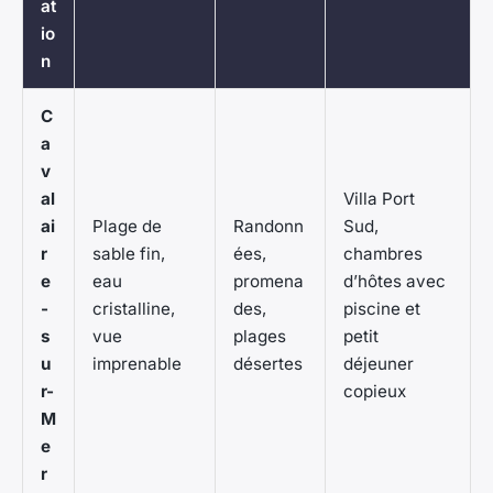
at
io
n
C
a
v
al
Villa Port
ai
Plage de
Randonn
Sud,
r
sable fin,
ées,
chambres
e
eau
promena
d’hôtes avec
-
cristalline,
des,
piscine et
s
vue
plages
petit
u
imprenable
désertes
déjeuner
r-
copieux
M
e
r