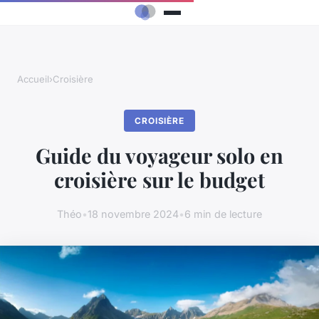
Accueil
›
Croisière
CROISIÈRE
Guide du voyageur solo en
croisière sur le budget
Théo
•
18 novembre 2024
•
6 min de lecture