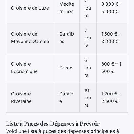
7
Médite
3 000 € –
Croisière de Luxe
jou
rranée
5 000 €
rs
7
Croisière de
Caraïb
1 500 € –
jou
Moyenne Gamme
es
3 000 €
rs
5
Croisière
800 € – 1
Grèce
jou
Économique
500 €
rs
10
Croisière
Danub
1 200 € –
jou
Riveraine
e
2 500 €
rs
Liste à Puces des Dépenses à Prévoir
Voici une liste à puces des dépenses principales à